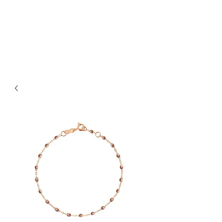
Bijouterie Jauneau
Artisan Joaillier