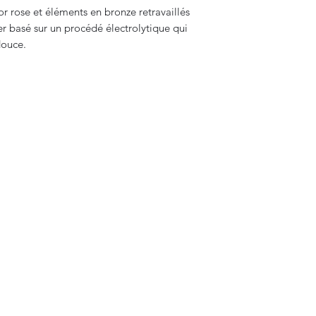
r rose et éléments en bronze retravaillés
er basé sur un procédé électrolytique qui
 douce.
Bijouterie Jauneau
bijouterie.miro.jauneau@gmail.com