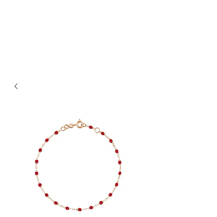
Bijouterie Jauneau
Artisan Joaillier