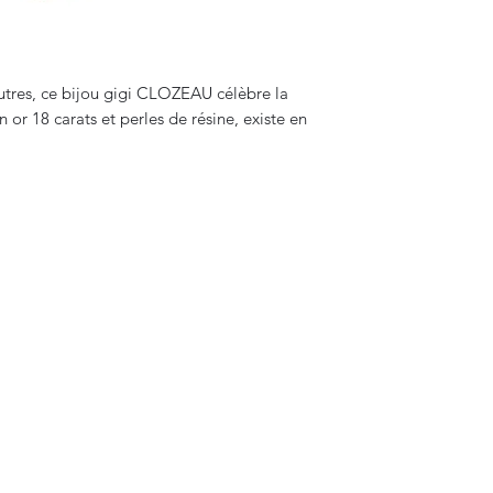
utres, ce bijou gigi CLOZEAU célèbre la
en or 18 carats et perles de résine, existe en
Bijouterie Jauneau
bijouterie.miro.jauneau@gmail.com