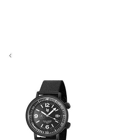
Bijouterie Jauneau
Artisan Joaillier