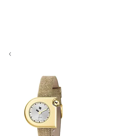
Bijouterie Jauneau
Artisan Joaillier