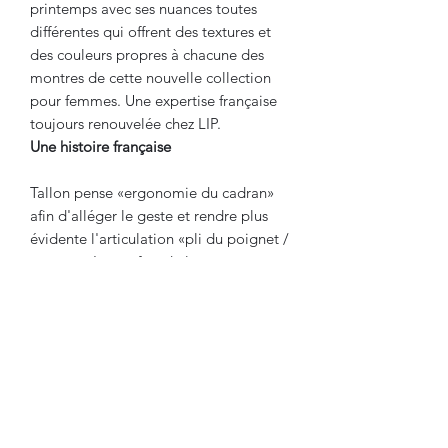
printemps avec ses nuances toutes
différentes qui offrent des textures et
des couleurs propres à chacune des
montres de cette nouvelle collection
pour femmes. Une expertise française
toujours renouvelée chez LIP.
Une histoire française
Tallon pense «ergonomie du cadran»
afin d'alléger le geste et rendre plus
évidente l'articulation «pli du poignet /
montre». Le confort de lecture est
optimisé grâce à un cadran plus
contrasté.