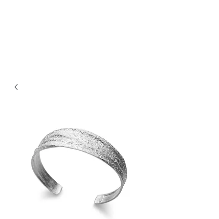
Bijouterie Jauneau
Artisan Joaillier