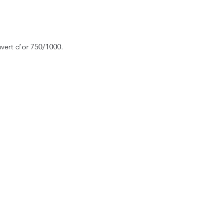
vert d'or 750/1000.
Bijouterie Jauneau
bijouterie.miro.jauneau@gmail.com