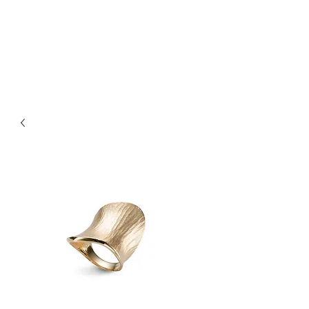
Bijouterie Jauneau
Artisan Joaillier