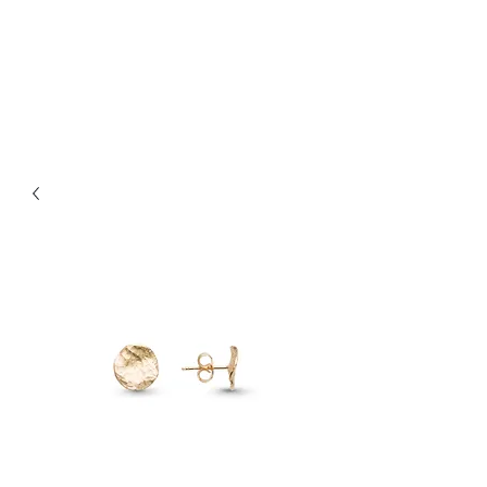
Bijouterie Jauneau
Artisan Joaillier