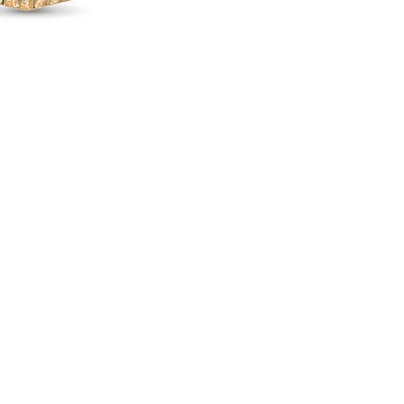
Bijouterie Jauneau
bijouterie.miro.jauneau@gmail.com