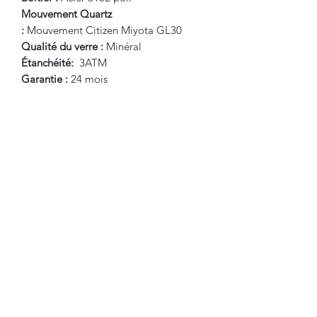
Mouvement Quartz
:
Mouvement Citizen Miyota GL30
Qualité du verre :
Minéral
Étanchéité:
3ATM
Garantie :
24 mois
Bijouterie Jauneau
bijouterie.miro.jauneau@gmail.com
0982590711
20 rue Georges Clémenceau, 11000
Carcassonne