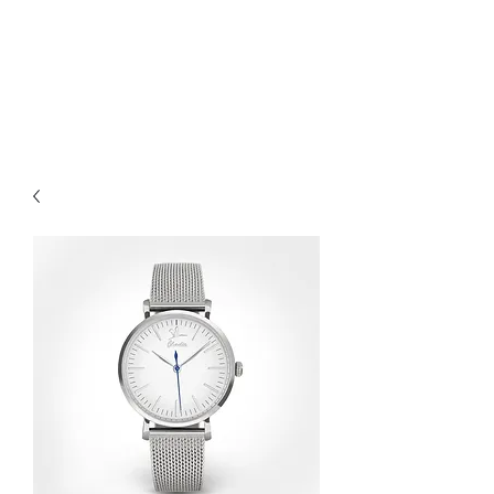
Bijouterie Jauneau
Artisan Joaillier