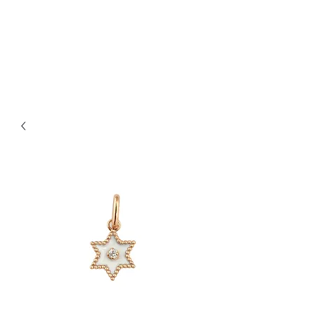
Bijouterie Jauneau
Artisan Joaillier