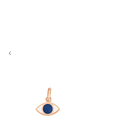
Bijouterie Jauneau
Artisan Joaillier