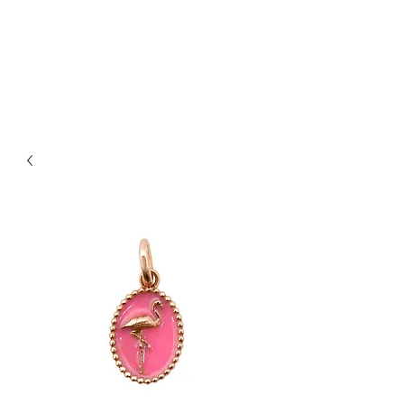
Bijouterie Jauneau
Artisan Joaillier