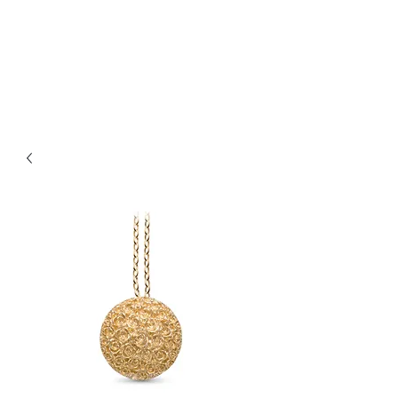
Bijouterie Jauneau
Artisan Joaillier