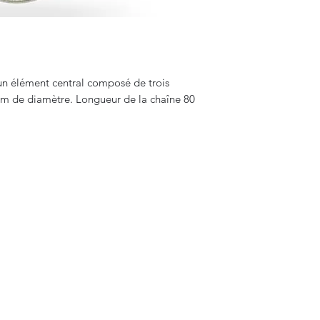
un élément central composé de trois
 mm de diamètre. Longueur de la chaîne 80
Bijouterie Jauneau
bijouterie.miro.jauneau@gmail.com