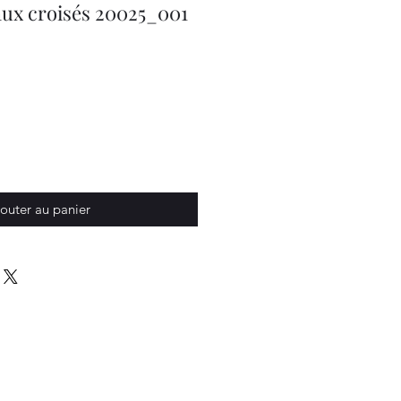
aux croisés 20025_001
outer au panier