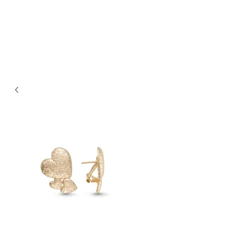
Bijouterie Jauneau
Artisan Joaillier