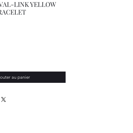
VAL-LINK YELLOW
BRACELET
outer au panier