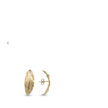
Bijouterie Jauneau
Artisan Joaillier