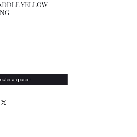
ADDLE YELLOW
ING
outer au panier